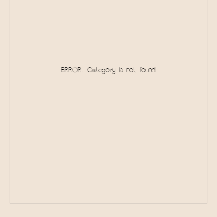
ERROR: Category is not found
Для Клиентов
о нас
как оформить
предложения
заказ
Ассортимент
цветочные букеты
подарочные наборы