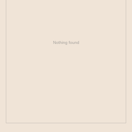
Nothing found
Для Клиентов
о нас
как оформить
предложения
заказ
Ассортимент
цветочные букеты
подарочные наборы